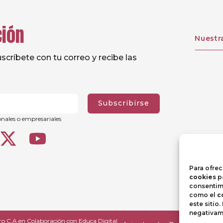
ción
Nuestr
críbete con tu correo y recibe las
Subscribirse
onales o empresariales
Para ofrec
cookies
pa
consentimi
como el
c
este sitio
negativame
ro C.A
en Colaboración con
Educa Digital