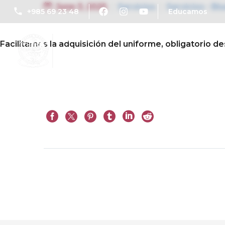
June 3, 2025
Servicios
Servicios - Bl
+985 69 23 48
Educamos
Facilitamos la adquisición del uniforme, obligatorio de
Admisiones
Documentos de centro
Libros de
Prev