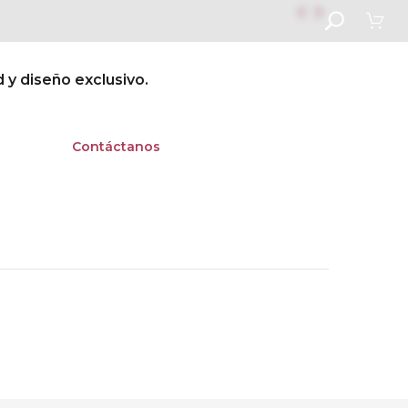


d y diseño exclusivo.
scolar
Contáctanos
Next