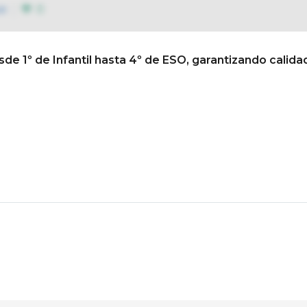
ue
0
sde 1º de Infantil hasta 4º de ESO, garantizando calida
 texto 26/27
Conócenos
Así educamos
Vida e