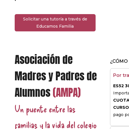
Solicitar una tutoría a través de
Educamos Familia
Asociación de
¿CÓMO 
Madres y Padres de
Por tr
ES52 3
Alumnos
(AMPA)
Importa
CUOTA
Un puente entre las
CURS
pago po
familias y la vida del colegio