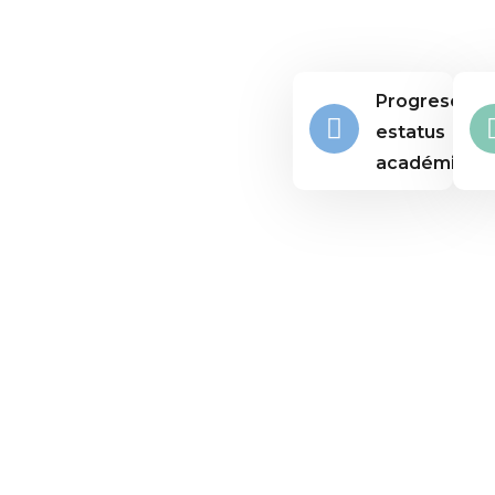
Progreso y
estatus
académico