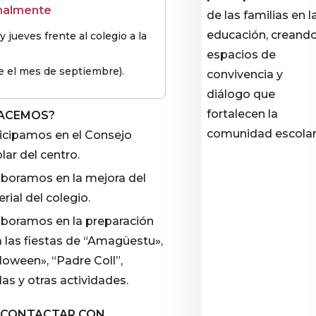
nalmente
de las familias en l
educación, creand
y jueves frente al colegio a la
.
espacios de
e el mes de septiembre).
convivencia y
diálogo que
fortalecen la
HACEMOS?
comunidad escolar
icipamos en el Consejo
lar del centro.
boramos en la mejora del
rial del colegio.
boramos en la preparación
a las fiestas de “Amagüestu»,
loween», “Padre Coll”,
las y otras actividades.
 CONTACTAR CON