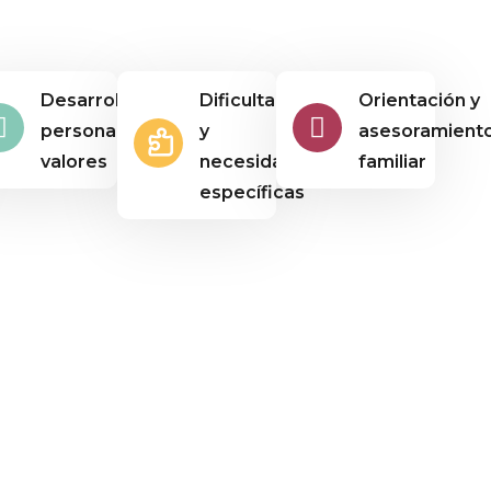
Desarrollo
Dificultades
Orientación y
personal y
y
asesoramient
valores
necesidades
familiar
específicas