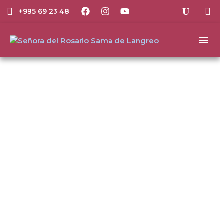
+985 69 23 48
Borrar búsqueda:
Instalaciones
Ordenar por defecto
Etapas Educativas
Descubre nuestras etapas educativas en el
Colegio Nuestra Señora del Rosario de Sama
de Langreo, desde Infantil hasta ESO, con un
enfoque integral y personalizado.