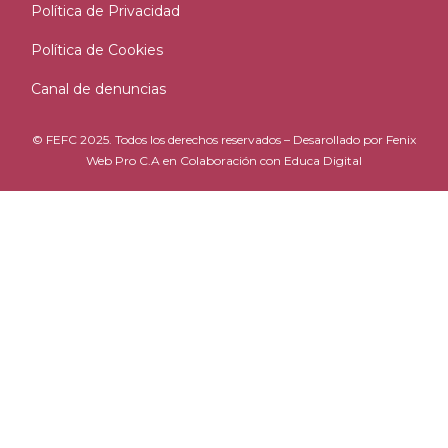
Política de Privacidad
Política de Cookies
Canal de denuncias
© FEFC 2025. Todos los derechos reservados – Desarollado por
Fenix
Web Pro C.A
en Colaboración con
Educa Digital