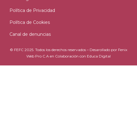
Política de Privacidad
Política de Cookies
Canal de denuncias
© FEFC 2025. Todos los derechos reservados – Desarollado por
Fenix
Web Pro C.A
en Colaboración con
Educa Digital