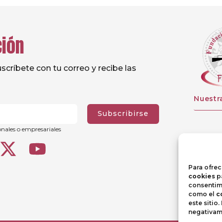
ción
críbete con tu correo y recibe las
Nuestr
Subscribirse
onales o empresariales
Para ofrec
cookies
pa
consentimi
como el
c
este sitio
negativame