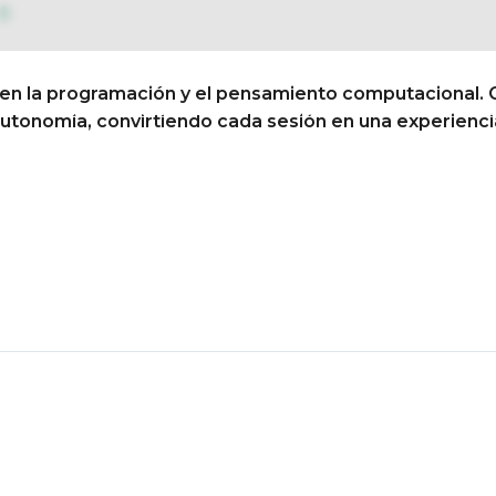
0
 en la programación y el pensamiento computacional. 
 texto 26/27
Conócenos
Así educamos
Vida e
autonomía, convirtiendo cada sesión en una experiencia