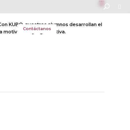


Con KUBO, nuestros alumnos desarrollan el
scolar
Contáctanos
 motivadora y significativa.
Next